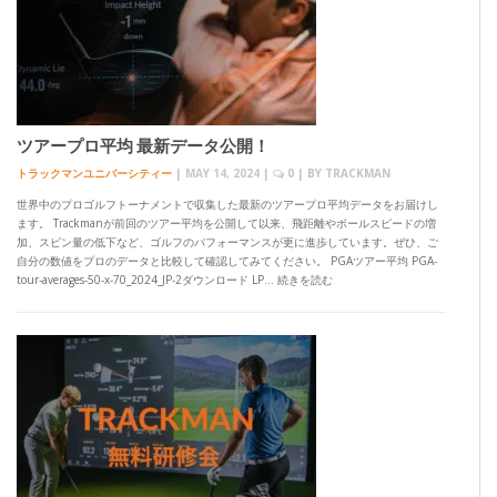
ツアープロ平均 最新データ公開！
トラックマンユニバーシティー
|
MAY 14, 2024
|
0
| BY
TRACKMAN
世界中のプロゴルフトーナメントで収集した最新のツアープロ平均データをお届けし
ます。 Trackmanが前回のツアー平均を公開して以来、飛距離やボールスピードの増
加、スピン量の低下など、ゴルフのパフォーマンスが更に進歩しています。ぜひ、ご
自分の数値をプロのデータと比較して確認してみてください。 PGAツアー平均 PGA-
tour-averages-50-x-70_2024_JP-2ダウンロード LP… 続きを読む