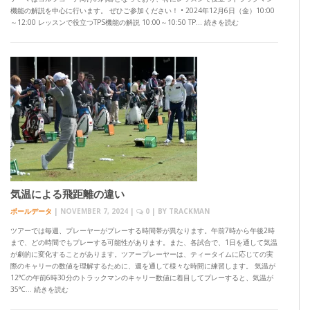
機能の解説を中心に行います。 ぜひご参加ください！ • 2024年12月6日（金）10:00
～12:00 レッスンで役立つTPS機能の解説 10:00～10:50 TP… 続きを読む
気温による飛距離の違い
ボールデータ
|
NOVEMBER 7, 2024
|
0
| BY
TRACKMAN
ツアーでは毎週、プレーヤーがプレーする時間帯が異なります。午前7時から午後2時
まで、どの時間でもプレーする可能性があります。また、各試合で、1日を通して気温
が劇的に変化することがあります。ツアープレーヤーは、ティータイムに応じての実
際のキャリーの数値を理解するために、週を通して様々な時間に練習します。 気温が
12°Cの午前6時30分のトラックマンのキャリー数値に着目してプレーすると、気温が
35°C… 続きを読む