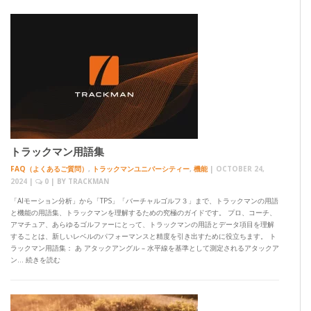
トラックマン用語集
FAQ（よくあるご質問）
,
トラックマンユニバーシティー
,
機能
|
OCTOBER 24,
2024
|
0
| BY
TRACKMAN
「AIモーション分析」から「TPS」「バーチャルゴルフ３」まで、トラックマンの用語
と機能の用語集、トラックマンを理解するための究極のガイドです。 プロ、コーチ、
アマチュア、あらゆるゴルファーにとって、トラックマンの用語とデータ項目を理解
することは、新しいレベルのパフォーマンスと精度を引き出すために役立ちます。 ト
ラックマン用語集： あ アタックアングル – 水平線を基準として測定されるアタックア
ン… 続きを読む