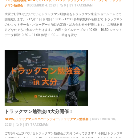
１０の基礎項目
,
NEWS
,
イベント
,
イベント
,
トラックマンユニバーシティー
,
トラッ
クマン勉強会
|
DECEMBER 4, 2023
|
0
| BY
TRACKMAN
大変ご好評いただいているトラックマン研修会をトラックマン東京ショールームにて
開催致します。 ?12月11日 月曜日 10:00〜12:00 参加費無料6名様まで トラックマン
のショットデータ・パターデータ項目の定義・組み合わせを解説します。 ご興味ある
方どなたでもご参加いただけます。 内容・タイムテーブル：10:00 – 10:50 ショット
データ解説10:50 – 11:00 休憩11:00 –… 続きを読む
トラックマン勉強会IN大分開催！
NEWS
,
トラックマンユニバーシティー
,
トラックマン勉強会
|
NOVEMBER 10,
2023
|
0
| BY
TRACKMAN
ご好評いただいているトラックマン勉強会が大分にやってきます！ 今回はトラックマ