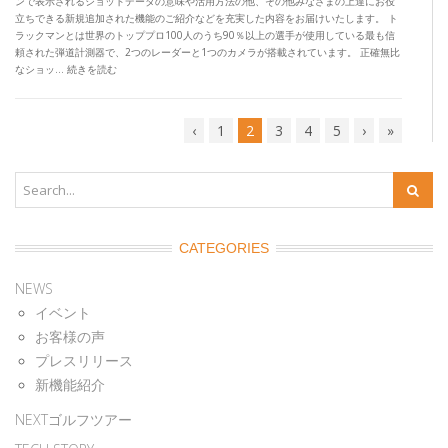
ンで表示されるショットデータの意味や活用方法の他、その他みなさまの上達にお役
立ちできる新規追加された機能のご紹介などを充実した内容をお届けいたします。 ト
ラックマンとは世界のトッププロ100人のうち90％以上の選手が使用している最も信
頼された弾道計測器で、2つのレーダーと1つのカメラが搭載されています。 正確無比
なショッ… 続きを読む
‹
1
2
3
4
5
›
»
CATEGORIES
NEWS
イベント
お客様の声
プレスリリース
新機能紹介
NEXTゴルフツアー