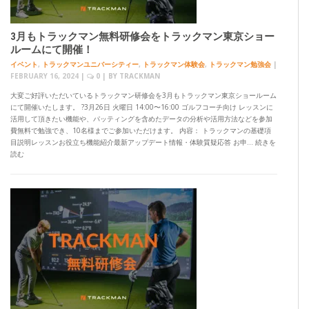
3月もトラックマン無料研修会をトラックマン東京ショー
ルームにて開催！
イベント
,
トラックマンユニバーシティー
,
トラックマン体験会
,
トラックマン勉強会
|
FEBRUARY 16, 2024
|
0
| BY
TRACKMAN
大変ご好評いただいているトラックマン研修会を3月もトラックマン東京ショールーム
にて開催いたします。 ?3月26日 火曜日 14:00〜16:00 ゴルフコーチ向け レッスンに
活用して頂きたい機能や、パッティングを含めたデータの分析や活用方法などを参加
費無料で勉強でき、10名様までご参加いただけます。 内容： トラックマンの基礎項
目説明レッスンお役立ち機能紹介最新アップデート情報・体験質疑応答 お申… 続きを
読む