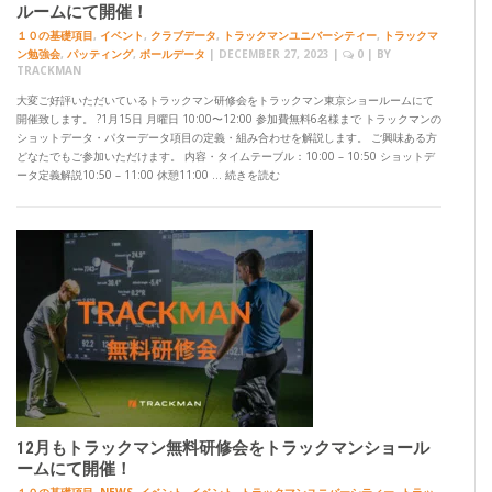
ルームにて開催！
１０の基礎項目
,
イベント
,
クラブデータ
,
トラックマンユニバーシティー
,
トラックマ
ン勉強会
,
パッティング
,
ボールデータ
|
DECEMBER 27, 2023
|
0
| BY
TRACKMAN
大変ご好評いただいているトラックマン研修会をトラックマン東京ショールームにて
開催致します。 ?1月15日 月曜日 10:00〜12:00 参加費無料6名様まで トラックマンの
ショットデータ・パターデータ項目の定義・組み合わせを解説します。 ご興味ある方
どなたでもご参加いただけます。 内容・タイムテーブル：10:00 – 10:50 ショットデ
ータ定義解説10:50 – 11:00 休憩11:00 … 続きを読む
12月もトラックマン無料研修会をトラックマンショール
ームにて開催！