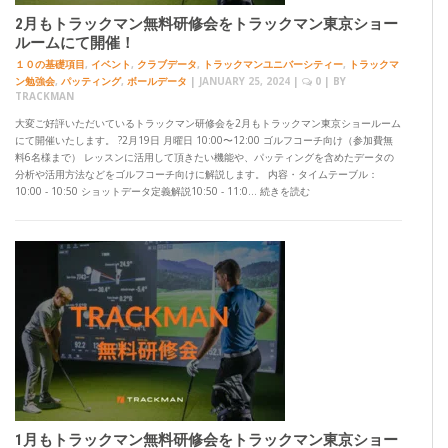
2月もトラックマン無料研修会をトラックマン東京ショー
ルームにて開催！
１０の基礎項目
,
イベント
,
クラブデータ
,
トラックマンユニバーシティー
,
トラックマ
ン勉強会
,
パッティング
,
ボールデータ
|
JANUARY 25, 2024
|
0
| BY
TRACKMAN
大変ご好評いただいているトラックマン研修会を2月もトラックマン東京ショールーム
にて開催いたします。 ?2月19日 月曜日 10:00〜12:00 ゴルフコーチ向け（参加費無
料6名様まで） レッスンに活用して頂きたい機能や、パッティングを含めたデータの
分析や活用方法などをゴルフコーチ向けに解説します。 内容・タイムテーブル：
10:00 - 10:50 ショットデータ定義解説10:50 - 11:0… 続きを読む
1月もトラックマン無料研修会をトラックマン東京ショー