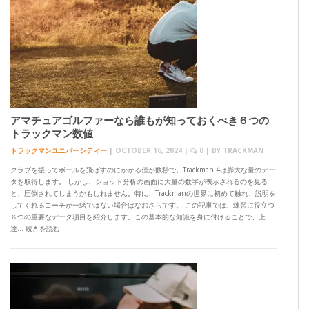
アマチュアゴルファーなら誰もが知っておくべき６つの
トラックマン数値
トラックマンユニバーシティー
|
OCTOBER 16, 2024
|
0
| BY
TRACKMAN
クラブを振ってボールを飛ばすのにかかる僅か数秒で、Trackman 4は膨大な量のデー
タを取得します。 しかし、ショット分析の画面に大量の数字が表示されるのを見る
と、圧倒されてしまうかもしれません。特に、Trackmanの世界に初めて触れ、説明を
してくれるコーチが一緒ではない場合はなおさらです。 この記事では、練習に役立つ
６つの重要なデータ項目を紹介します。この基本的な知識を身に付けることで、上
達… 続きを読む