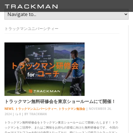
トラックマンユニバーシティー
トラックマン無料研修会を東京ショールームにて開催！
NEWS
,
トラックマンユニバーシティー
,
トラックマン勉強会
|
NOVEMBER 26,
2024
|
0
| BY
TRACKMAN
トラックマン無料研修会をトラックマン東京ショールームにて開催いたします！ トラ
ックマンをご活用中、またはご興味をお持ちの皆様に向けた無料研修会です。 今回の
テーマはゴルフコーチ向けの内容となっており、特にレッスンで役立つトラックマン