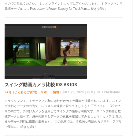
すのでご注意ください。 １．オンラインショップにアクセスします。 トラックマン用
電源ケーブル ２．ProductsからPower Supply for TrackMan… 続きを読む
スイング動画カメラ比較 IDS VS IOS
FAQ（よくあるご質問）
,
サポート情報
|
JULY 28, 2020
|
0
| BY
TRACKMAN
トラックマン４、トラックマン3eには外付けカメラ機能が搭載されています。スイン
グ撮影とデータの並列で、レッスンや練習に役立てましょう！ TPSソフト・iOSアプ
リの両方で、外付けカメラを使用してスイングの撮影が可能です。スイング動画と数
値データと並べて、身体の動きとデータの変化を確認してみましょう！カメラは 最大
６か所から同時に撮影が出来ます。 この記事では、本格的な有線のカメラと、アプリ
で簡単に… 続きを読む