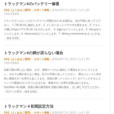
トラックマン4のバッテリー修復
FAQ（よくあるご質問）
,
サポート情報
|
JANUARY 30, 2020
|
0
| BY
TRACKMAN
トラックマンユニットのバッテリーに問題がみられる場合は、次の手順に従ってくだ
さい。 1. TM Wi-Fiに接続します。2. インターネットブラウザを開きます。3. アドレ
ス欄にhttps://172.30.20.1を入力します。 4. Loginをクリックします。5. Setupをク
リックします。6. Advancedをクリックします。7. Battery conditionerをオンにする。
… 続きを読む
トラックマン4の脚が戻らない場合
FAQ（よくあるご質問）
,
サポート情報
|
JANUARY 30, 2020
|
0
| BY
TRACKMAN
自動で脚が閉じない場合、まず、電源ケーブルに接続して電源をオフにしてくださ
い。それでも脚が戻らない場合、以下の手順に従ってください。 脚をユニットに戻す
前に電源ボタンを押すと起こります。背面の脚（バックレッグ）をクリックするとユ
ニットの電源がオン/オフになるため、電源ボタンを押す必要はありません。
TrackMan 4の両脚、背面の脚の通常動作 背面の脚を開き、少し押し下げてください
（カチッと音が… 続きを読む
トラックマン４初期設定方法
FAQ（よくあるご質問）
,
サポート情報
|
JANUARY 30, 2020
|
0
| BY