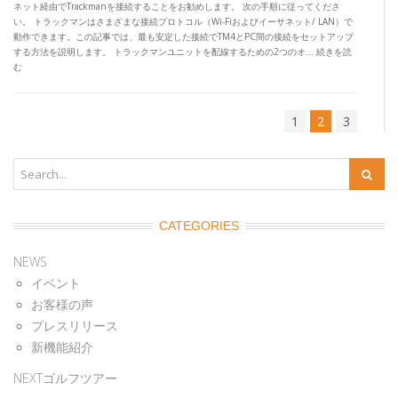
ネット経由でTrackmanを接続することをお勧めします。 次の手順に従ってくださ
い。 トラックマンはさまざまな接続プロトコル（Wi-Fiおよびイーサネット/ LAN）で
動作できます。この記事では、最も安定した接続でTM4とPC間の接続をセットアップ
する方法を説明します。 トラックマンユニットを配線するための2つのオ… 続きを読
む
1
2
3
CATEGORIES
NEWS
イベント
お客様の声
プレスリリース
新機能紹介
NEXTゴルフツアー