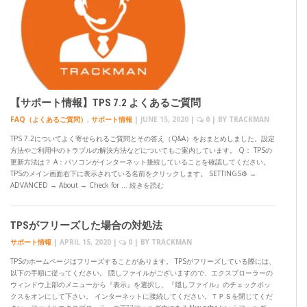
【サポート情報】TPS 7.2 よくあるご質問
FAQ（よくあるご質問）
,
サポート情報
|
JUNE 15, 2020
|
0
| BY
TRACKMAN
TPS 7.2についてよく寄せられるご質問とその答え（Q&A）をおまとめしました。設定
方法やご利用中のトラブルの解決方法などについてもご案内しています。 Q： TPSの
更新方法は？ A：パソコンがインターネット接続していることを確認してください。
TPSのメイン画面右下に表示されている名前をクリックします。 SETTINGS⚙ →
ADVANCED → About → Check for … 続きを読む
TPSがフリーズした場合の対処法
サポート情報
|
APRIL 15, 2020
|
0
| BY
TRACKMAN
TPSのホームページはフリーズすることがあります。 TPSがフリーズしている際には、
以下の手順に従ってください。 隠しファイルがございますので、エクスプローラーの
ウィンドウ上部のメニューから『表示』を選択し、『隠しファイル』のチェックボッ
クスをオンにして下さい。 インターネットに接続してください。ＴＰＳを閉じてくだ