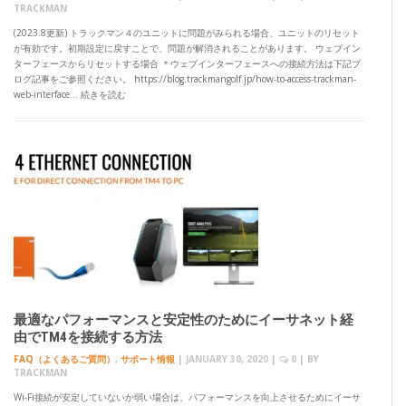
TRACKMAN
(2023.8更新) トラックマン４のユニットに問題がみられる場合、ユニットのリセット
が有効です。初期設定に戻すことで、問題が解消されることがあります。 ウェブイン
ターフェースからリセットする場合 ＊ウェブインターフェースへの接続方法は下記ブ
ログ記事をご参照ください。 https://blog.trackmangolf.jp/how-to-access-trackman-
web-interface… 続きを読む
最適なパフォーマンスと安定性のためにイーサネット経
由でTM4を接続する方法
FAQ（よくあるご質問）
,
サポート情報
|
JANUARY 30, 2020
|
0
| BY
TRACKMAN
Wi-Fi接続が安定していないか弱い場合は、パフォーマンスを向上させるためにイーサ