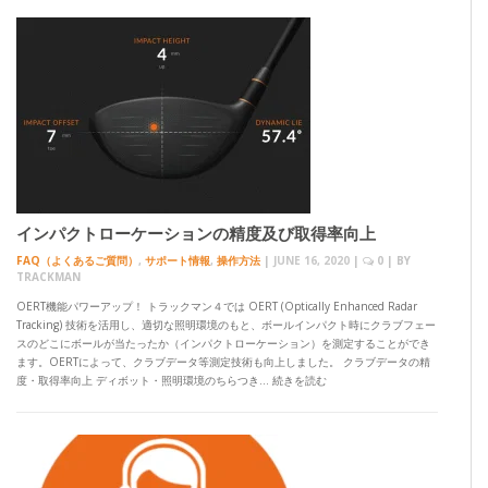
インパクトローケーションの精度及び取得率向上
FAQ（よくあるご質問）
,
サポート情報
,
操作方法
|
JUNE 16, 2020
|
0
| BY
TRACKMAN
OERT機能パワーアップ！ トラックマン４では OERT (Optically Enhanced Radar
Tracking) 技術を活用し、適切な照明環境のもと、ボールインパクト時にクラブフェー
スのどこにボールが当たったか（インパクトローケーション）を測定することができ
ます。OERTによって、クラブデータ等測定技術も向上しました。 クラブデータの精
度・取得率向上 ディボット・照明環境のちらつき… 続きを読む