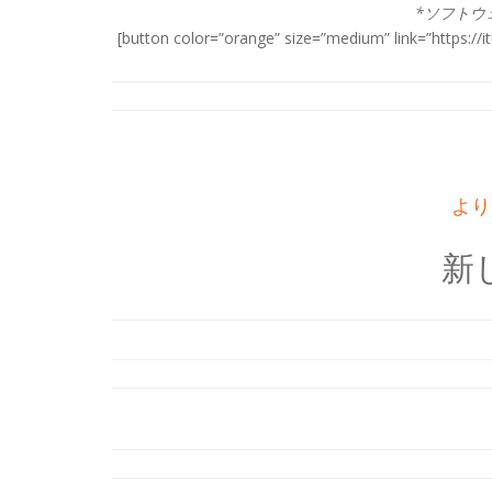
*ソフトウ
[button color=”orange” size=”medium” link=”http
より
新