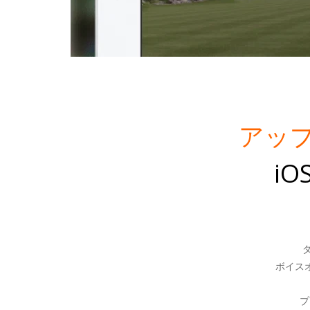
アッ
iO
ボイス
プ