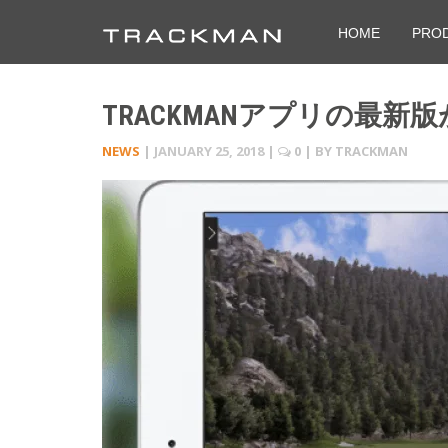
HOME
PRO
TRACKMANアプリの最新版が
NEWS
|
JANUARY 25, 2018
|
0
| BY
TRACKMAN