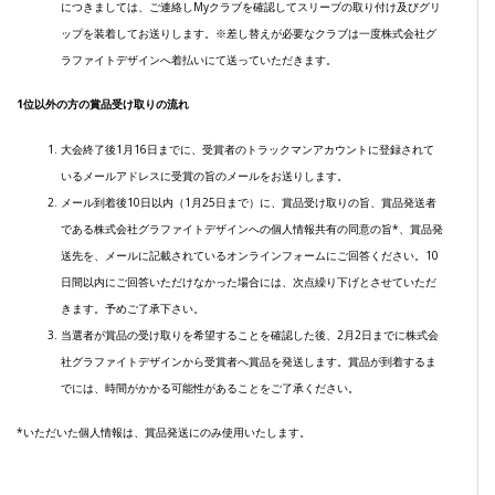
につきましては、ご連絡しMyクラブを確認してスリーブの取り付け及びグリ
ップを装着してお送りします。※差し替えが必要なクラブは一度株式会社グ
ラファイトデザインへ着払いにて送っていただきます。
1位以外の方の賞品受け取りの流れ
大会終了後1月16日までに、受賞者のトラックマンアカウントに登録されて
いるメールアドレスに受賞の旨のメールをお送りします。
メール到着後10日以内（1月25日まで）に、賞品受け取りの旨、賞品発送者
である株式会社グラファイトデザインへの個人情報共有の同意の旨*、賞品発
送先を、メールに記載されているオンラインフォームにご回答ください。10
日間以内にご回答いただけなかった場合には、次点繰り下げとさせていただ
きます。予めご了承下さい。
当選者が賞品の受け取りを希望することを確認した後、2月2日までに株式会
社グラファイトデザインから受賞者へ賞品を発送します。賞品が到着するま
でには、時間がかかる可能性があることをご了承ください。
*いただいた個人情報は、賞品発送にのみ使用いたします。