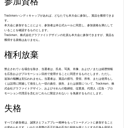
参加資格
Trackmanハンディキャップがあれば、どなたでも本大会に参加し、賞品を獲得できま
す。
本大会に参加することにより、参加者は本公式ルールに同意し、参加資格を満たして
いることを確認するものとします。
Trackman、株式会社グラファイトデザインの社員も本大会に参加できますが、賞品を
獲得する資格はありません。
権利放棄
禁止されている場合を除き、当選者は、氏名、写真、肖像、および／または経歴情報
を広告およびプロモーション目的で使用することに同意するものとします。ただし、
追加の報酬は支払われません。当選者は、賞品の授与、受領、所有、または使用もし
くは誤用に関連して発生した一切の責任、損失、または損害について、Trackman、株
式会社グラファイトデザイン、およびそれらの取締役、従業員、代理人（広告・プロ
モーション代理店を含むがこれらに限定されない）を免責するものとします。
失格
すべての参加者は、誠実さとフェアプレー精神をもってトーナメントに参加すること
が求められます。いかなる形態の不正行為や不当な利益を得ようとする行為も容認さ