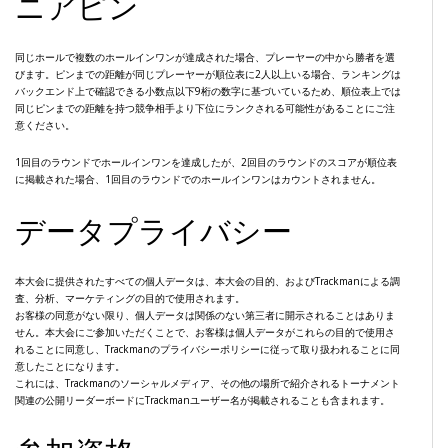
ニアピン
同じホールで複数のホールインワンが達成された場合、プレーヤーの中から勝者を選
びます。ピンまでの距離が同じプレーヤーが順位表に2人以上いる場合、ランキングは
バックエンド上で確認できる小数点以下9桁の数字に基づいているため、順位表上では
同じピンまでの距離を持つ競争相手より下位にランクされる可能性があることにご注
意ください。
1回目のラウンドでホールインワンを達成したが、2回目のラウンドのスコアが順位表
に掲載された場合、1回目のラウンドでのホールインワンはカウントされません。
データプライバシー
本大会に提供されたすべての個人データは、本大会の目的、およびTrackmanによる調
査、分析、マーケティングの目的で使用されます。
お客様の同意がない限り、個人データは関係のない第三者に開示されることはありま
せん。本大会にご参加いただくことで、お客様は個人データがこれらの目的で使用さ
れることに同意し、Trackmanのプライバシーポリシーに従って取り扱われることに同
意したことになります。
これには、Trackmanのソーシャルメディア、その他の場所で紹介されるトーナメント
関連の公開リーダーボードにTrackmanユーザー名が掲載されることも含まれます。