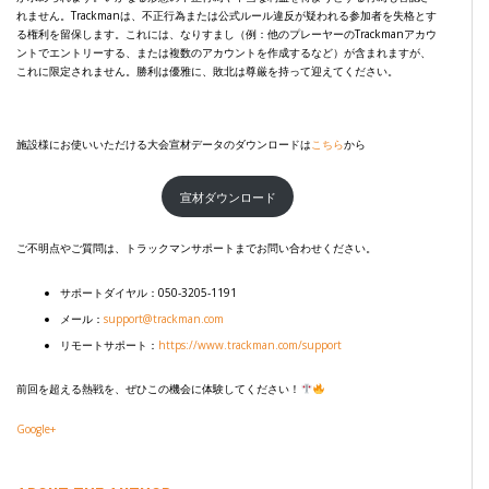
れません。Trackmanは、不正行為または公式ルール違反が疑われる参加者を失格とす
る権利を留保します。これには、なりすまし（例：他のプレーヤーのTrackmanアカウ
ントでエントリーする、または複数のアカウントを作成するなど）が含まれますが、
これに限定されません。勝利は優雅に、敗北は尊厳を持って迎えてください。
施設様にお使いいただける大会宣材データのダウンロードは
こちら
から
宣材ダウンロード
ご不明点やご質問は、トラックマンサポートまでお問い合わせください。
サポートダイヤル：050-3205-1191
メール：
support@trackman.com
リモートサポート：
https://www.trackman.com/support
前回を超える熱戦を、ぜひこの機会に体験してください！
Google+