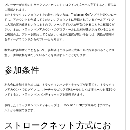
プレーヤーが自身のトラックマンアカウントでログインし9ホール完了すると、順位表
に掲載されます。
まだトラックマンアカウントをお持ちでない方は、Trackman Golfアプリをダウンロー
ドし、アカウントを作成してください。アカウントに登録されているメールアドレス
に入賞の案内連絡をいたしますので、メールアドレスが有効であることをご確認くだ
さい。また、トラックマンアカウントのプロフィールに性別が選択されていることを
ご確認の上、プレーを開始してください。性別の選択が無い場合には、男性が使用す
るティーグラウンドからのプレーとなります。
本大会に参加することをもって、参加者はこれらの公式ルールに拘束されることに同
意し、参加資格を満たしていることを承認することとなります。
参加条件
本大会に参加するためには、トラックマンハンディキャップが必要です。トラックマ
ンアカウントでログインし、バーチャルゴルフで9ホールもしくは18ホールを1回ラウ
ンドすると、トラックマンハンディキャップを取得できます。
取得したトラックマンハンディキャップは、Trackman Golfアプリ内の【プロフィー
ル】から確認できます。
ストロークネット方式にお