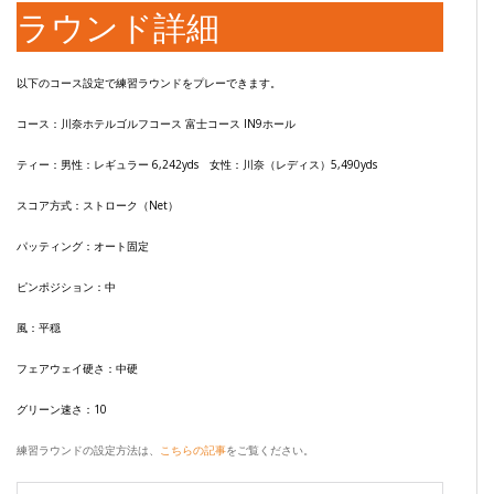
ラウンド詳細
以下のコース設定で練習ラウンドをプレーできます。
コース：川奈ホテルゴルフコース 富士コース IN9ホール
ティー：男性：レギュラー 6,242yds 女性：川奈（レディス）5,490yds
スコア方式：ストローク（Net）
パッティング：オート固定
ピンポジション：中
風：平穏
フェアウェイ硬さ：中硬
グリーン速さ：10
練習ラウンドの設定方法は、
こちらの記事
をご覧ください。