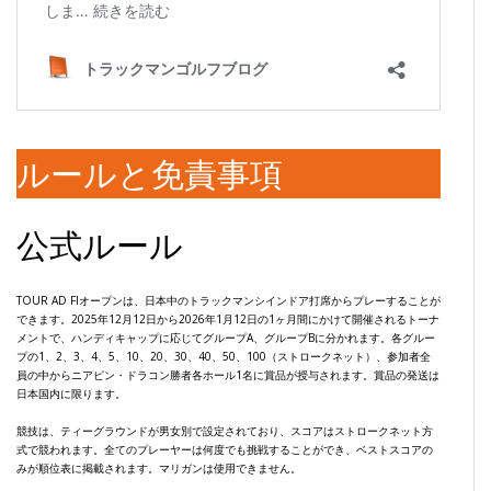
ルールと免責事項
公式ルール
TOUR AD FIオープンは、日本中のトラックマンシインドア打席からプレーすることが
できます。2025年12月12日から2026年1月12日の1ヶ月間にかけて開催されるトーナ
メントで、ハンディキャップに応じてグループA、グループBに分かれます。各グルー
プの1、2、3、4、5、10、20、30、40、50、100（ストロークネット）、参加者全
員の中からニアピン・ドラコン勝者各ホール1名に賞品が授与されます。賞品の発送は
日本国内に限ります。
競技は、ティーグラウンドが男女別で設定されており、スコアはストロークネット方
式で競われます。全てのプレーヤーは何度でも挑戦することができ、ベストスコアの
みが順位表に掲載されます。マリガンは使用できません。