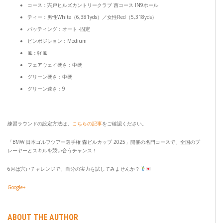
コース：宍戸ヒルズカントリークラブ 西コース IN9ホール
ティー：男性White（6,381yds）／女性Red（5,318yds）
パッティング：オート -固定
ピンポジション：Medium
風：軽風
フェアウェイ硬さ：中硬
グリーン硬さ：中硬
グリーン速さ：9
練習ラウンドの設定方法は、
こちらの記事
をご確認ください。
「BMW 日本ゴルフツアー選手権 森ビルカップ 2025」開催の名門コースで、全国のプ
レーヤーとスキルを競い合うチャンス！
6月は宍戸チャレンジで、自分の実力を試してみませんか？
Google+
ABOUT THE AUTHOR