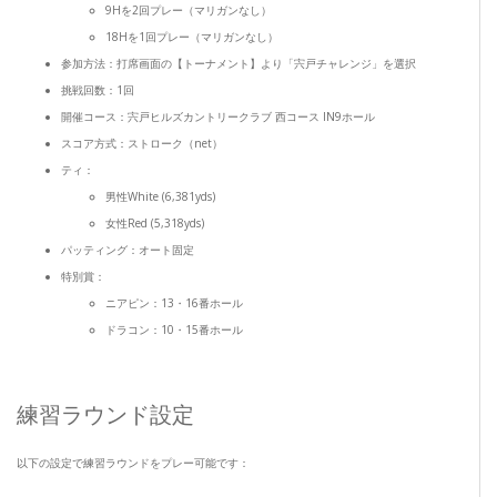
9Hを2回プレー（マリガンなし）
18Hを1回プレー（マリガンなし）
参加方法：打席画面の【トーナメント】より「宍戸チャレンジ」を選択
挑戦回数：1回
開催コース：宍戸ヒルズカントリークラブ 西コース IN9ホール
スコア方式：ストローク（net）
ティ：
男性White (6,381yds)
女性Red (5,318yds)
パッティング：オート固定
特別賞：
ニアピン：13・16番ホール
ドラコン：10・15番ホール
練習ラウンド設定
以下の設定で練習ラウンドをプレー可能です：