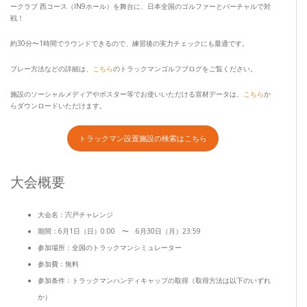
ークラブ 西コース（IN9ホール）を舞台に、日本全国のゴルファーとバーチャルで対
戦！
約30分〜1時間でラウンドできるので、練習後の実力チェックにも最適です。
プレー方法などの詳細は、
こちら
のトラックマンゴルフブログをご覧ください。
施設のソーシャルメディアやポスター等でお使いいただける宣材データは、
こちら
か
らダウンロードいただけます。
トラックマン設置施設の検索はこちら
大会概要
大会名：宍戸チャレンジ
期間：6月1日（日）0:00 〜 6月30日（月）23:59
参加場所：全国のトラックマンシミュレーター
参加費：無料
参加条件：トラックマンハンディキャップの取得（取得方法は以下のいずれ
か）