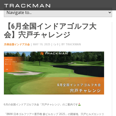
【6月全国インドアゴルフ大
会】宍戸チャレンジ
月例全国インドア大会
|
MAY 19, 2025
|
0
| BY
TRACKMAN
6月の全国インドアゴルフ大会「宍戸チャレンジ」のご案内です
「BMW 日本ゴルフツアー選手権 森ビルカップ 2025」の開催地、宍戸ヒルズカントリ