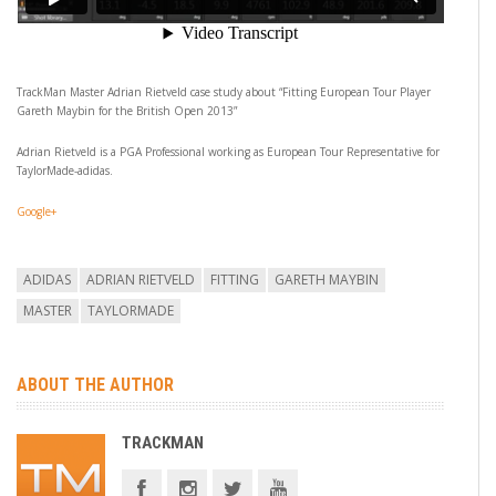
TrackMan Master Adrian Rietveld case study about “Fitting European Tour Player
Gareth Maybin for the British Open 2013”
Adrian Rietveld is a PGA Professional working as European Tour Representative for
TaylorMade-adidas.
Google+
ADIDAS
ADRIAN RIETVELD
FITTING
GARETH MAYBIN
MASTER
TAYLORMADE
ABOUT THE AUTHOR
TRACKMAN