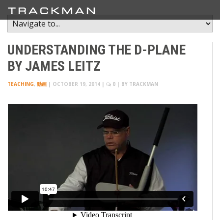
UNDERSTANDING THE D-PLANE
BY JAMES LEITZ
TEACHING
,
動画
|
OCTOBER 19, 2014
|
0
| BY
TRACKMAN