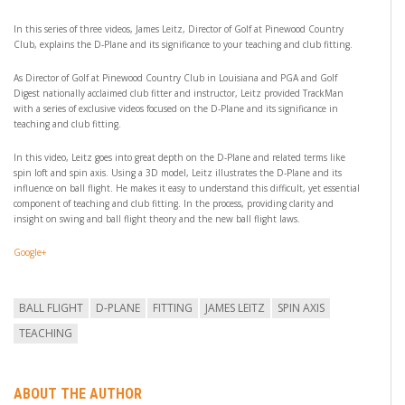
In this series of three videos, James Leitz, Director of Golf at Pinewood Country
Club, explains the D-Plane and its significance to your teaching and club fitting.
As Director of Golf at Pinewood Country Club in Louisiana and PGA and Golf
Digest nationally acclaimed club fitter and instructor, Leitz provided TrackMan
with a series of exclusive videos focused on the D-Plane and its significance in
teaching and club fitting.
In this video, Leitz goes into great depth on the D-Plane and related terms like
spin loft and spin axis. Using a 3D model, Leitz illustrates the D-Plane and its
influence on ball flight. He makes it easy to understand this difficult, yet essential
component of teaching and club fitting. In the process, providing clarity and
insight on swing and ball flight theory and the new ball flight laws.
Google+
BALL FLIGHT
D-PLANE
FITTING
JAMES LEITZ
SPIN AXIS
TEACHING
ABOUT THE AUTHOR