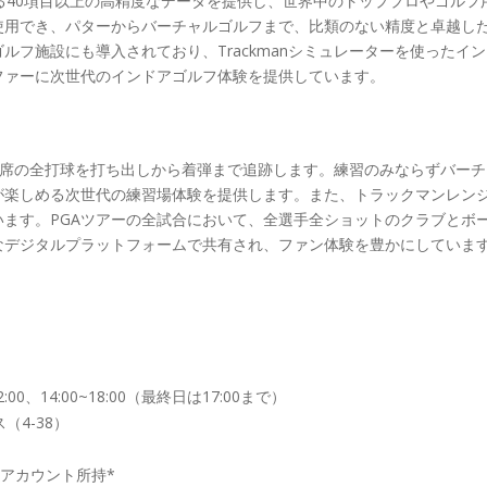
る40項目以上の高精度なデータを提供し、世界中のトッププロやゴルフ
使用でき、パターからバーチャルゴルフまで、比類のない精度と卓越し
フ施設にも導入されており、Trackmanシミュレーターを使ったイン
ファーに次世代のインドアゴルフ体験を提供しています。
全打席の全打球を打ち出しから着弾まで追跡します。練習のみならずバーチ
が楽しめる次世代の練習場体験を提供します。また、トラックマンレン
います。PGAツアーの全試合において、全選手全ショットのクラブとボ
なデジタルプラットフォームで共有され、ファン体験を豊かにしていま
2:00、14:00~18:00（最終日は17:00まで）
4-38）
マンアカウント所持*