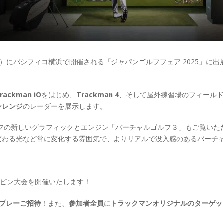
日（日）にパシフィコ横浜で開催される「ジャパンゴルフフェア 2025」に出
rackman iO
をはじめ、
Trackman 4
、そして屋外練習場のフィール
ンレンジ
のレーダーを展示します。
ルフの新しいグラフィックとエンジン「バーチャルゴルフ３」もご覧いた
変わる光など常に変化する雰囲気で、よりリアルで没入感のあるバーチ
アピン大会を開催いたします！
プレーご招待
！また、
参加者全員
に
トラックマンオリジナルのターゲッ