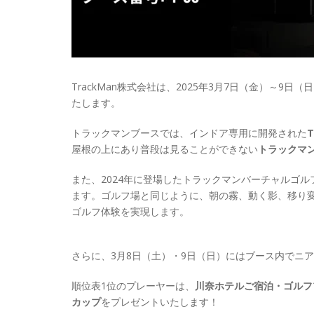
TrackMan株式会社は、2025年3月7日（金）～9
たします。
トラックマンブースでは、インドア専用に開発された
T
屋根の上にあり普段は見ることができない
トラックマ
また、2024年に登場したトラックマンバーチャルゴ
ます。ゴルフ場と同じように、朝の霧、動く影、移り
ゴルフ体験を実現します。
さらに、3月8日（土）・9日（日）にはブース内でニ
順位表1位のプレーヤーは、
川奈ホテルご宿泊・ゴルフ
カップ
をプレゼントいたします！