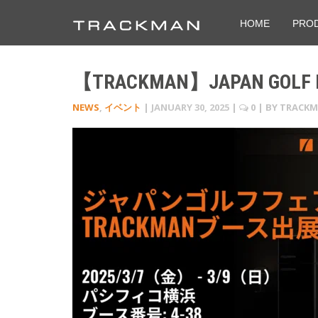
HOME
PRO
【TRACKMAN】JAPAN GOLF 
NEWS
,
イベント
|
JANUARY 30, 2025
|
0
| BY
TRACK