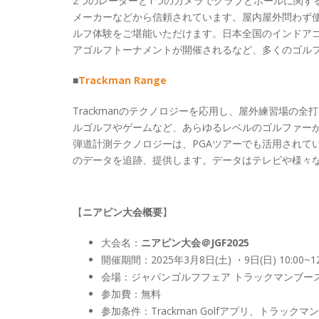
2つのレーダーと1つのカメラでクラブとボールに関す
メーカーなどから信頼されています。屋内屋外問わず
ルフ体験をご堪能いただけます。日本全国のインドアゴル
アゴルフトーナメントが開催されるなど、多くのゴル
■
Trackman Range
Trackmanのテクノロジーを応用し、屋外練習場の
ルゴルフやゲームなど、あらゆるレベルのゴルファー
弾道計測テクノロジーは、PGAツアーでも活用されて
のデータを追跡、提供します。データはテレビや様々
【
ニアピン大会概要
】
大会名：
ニアピン大会＠JGF2025
開催期間：2025年3月8日(土) ・9日(日) 10:00~1
会場：ジャパンゴルフフェア トラックマンブース（
参加費：無料
参加条件：Trackman Golfアプリ、トラック