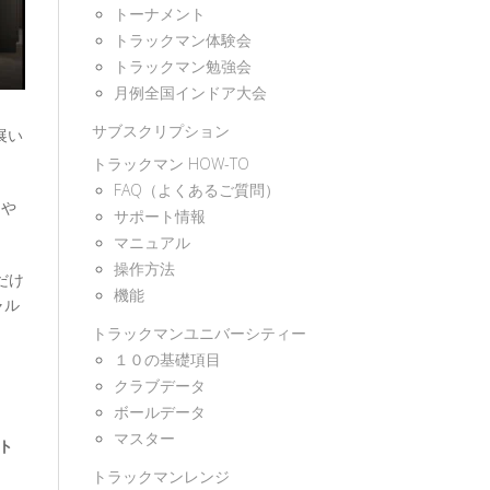
トーナメント
トラックマン体験会
トラックマン勉強会
月例全国インドア大会
サブスクリプション
展い
トラックマン HOW-TO
FAQ（よくあるご質問）
ドや
サポート情報
マニュアル
操作方法
だけ
機能
ャル
トラックマンユニバーシティー
１０の基礎項目
クラブデータ
ボールデータ
マスター
ト
トラックマンレンジ