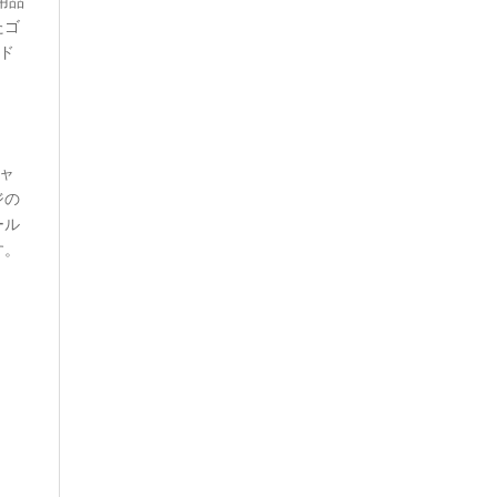
用品
たゴ
ド
ャ
ジの
ール
す。