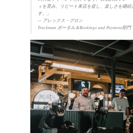
ィを育み、リピート来店を促し、楽しさを継続
す。」
— アレックス・グロン
Trackman ポータル＆Bookings and Payme