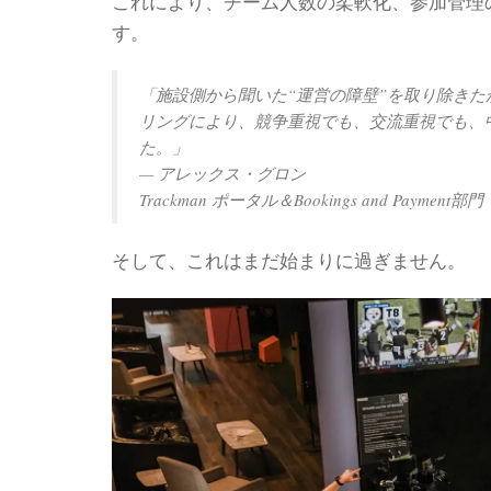
これにより、チーム人数の柔軟化、参加管理
す。
「施設側から聞いた“運営の障壁”を取り除き
リングにより、競争重視でも、交流重視でも、
た。」
— アレックス・グロン
Trackman ポータル＆Bookings and Payme
そして、これはまだ始まりに過ぎません。