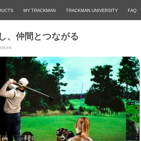
DUCTS
MY TRACKMAN
TRACKMAN UNIVERSITY
FAQ
し、仲間とつながる
CKMAN