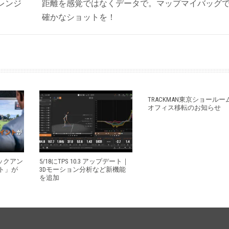
レンジ
距離を感覚ではなくデータで。マップマイバッグ
確かなショットを！
TRACKMAN東京ショールー
オフィス移転のお知らせ
タックアン
5/18にTPS 10.3 アップデート｜
ト」が
3Dモーション分析など新機能
を追加