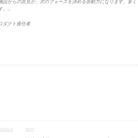
施設からの意見が、次のフェーズを決める原動力になります。多く
す。」
部門 プロダクト責任者
REVIOUS
NEXT