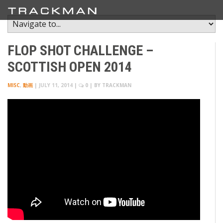
FLOP SHOT CHALLENGE –
SCOTTISH OPEN 2014
MISC
,
動画
|
JULY 11, 2014
|
0
| BY
TRACKMAN