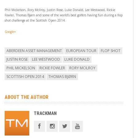
Phil Mickelson, Rory McIlroy, Justin Rose, Luke Donald, Lee Westwood, Rickie
Fowler, Thomas Bjørn and some of the world’s best golfers having fun during a flop
shot challenge at the Scottish Open 2014.
Google+
ABERDEEN ASSET MANAGEMENT
EUROPEAN TOUR
FLOP SHOT
JUSTIN ROSE
LEE WESTWOOD
LUKE DONALD
PHIL MICKELSON
RICKIE FOWLER
RORY MCILROY
SCOTTISH OPEN 2014
THOMAS BJØRN
ABOUT THE AUTHOR
TRACKMAN