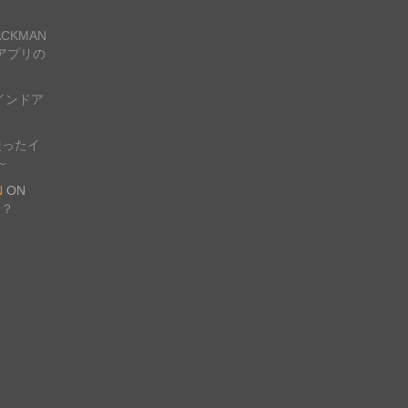
CKMAN
アプリの
インドア
使ったイ
～
N
ON
は？