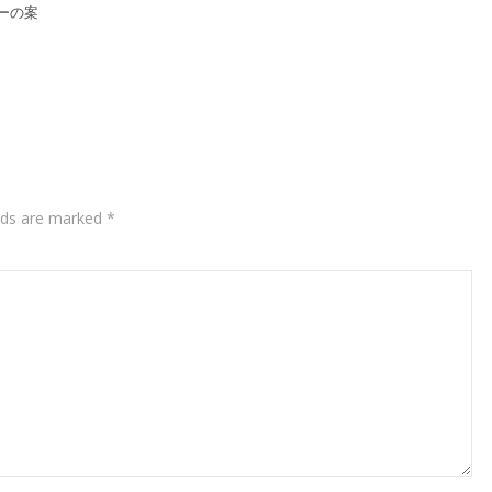
ーの案
elds are marked
*