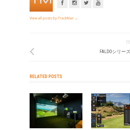
View all posts by TrackMan
→
P
FALDOシリー
RELATED POSTS