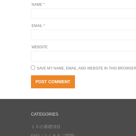
NAME
*
EMAIL
*
WEBSITE
SAVE MY NAME, EMAIL, AND WEBSITE IN THIS BROWSER
CATEGORIES
１０の基礎項目
FAQ（よくあるご質問）