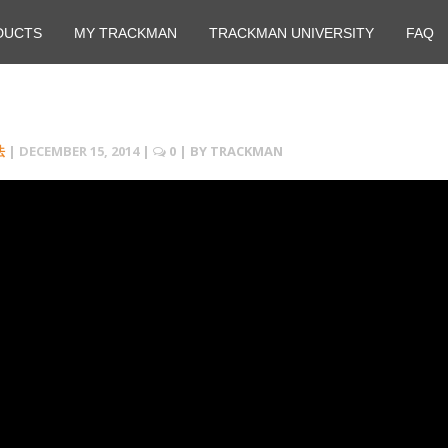
DUCTS
MY TRACKMAN
TRACKMAN UNIVERSITY
FAQ
法
|
DECEMBER 15, 2014
|
0
| BY
TRACKMAN