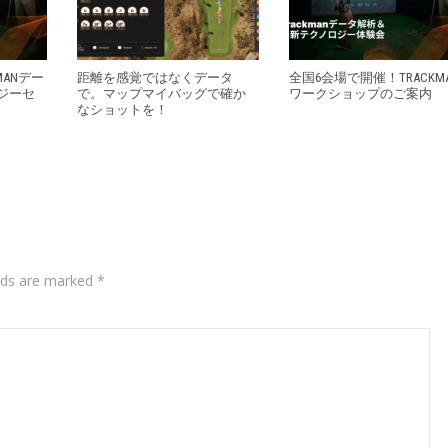
MANデー
距離を感覚ではなくデータ
全国6会場で開催！TRACKM
ジーセ
で。マップマイバッグで確か
ワークショップのご案内
なショットを！
elds are marked
*