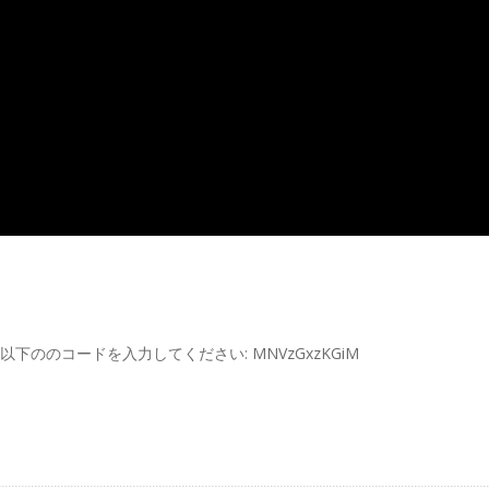
して以下ののコードを入力してください: MNVzGxzKGiM