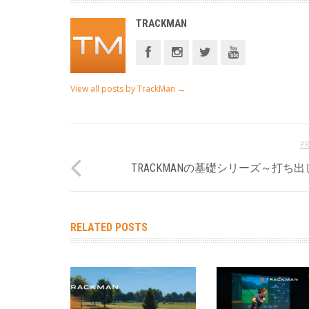
TRACKMAN
View all posts by TrackMan
→
P
TRACKMANの基礎シリーズ～打ち
RELATED POSTS