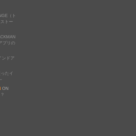
ANGE（ト
ンストー
CKMAN
アプリの
インドア
使ったイ
～
N
ON
は？