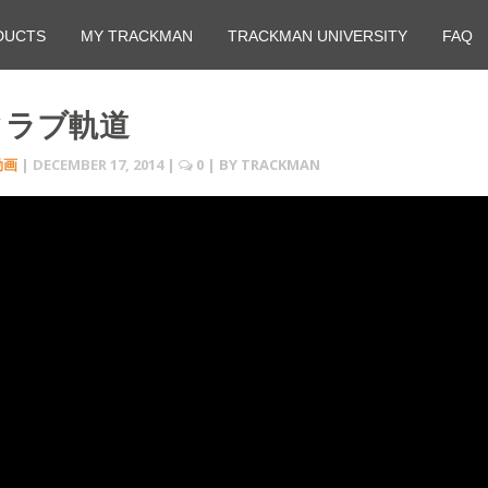
DUCTS
MY TRACKMAN
TRACKMAN UNIVERSITY
FAQ
~クラブ軌道
動画
|
DECEMBER 17, 2014
|
0
| BY
TRACKMAN