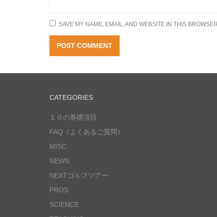
SAVE MY NAME, EMAIL, AND WEBSITE IN THIS BROWSER
CATEGORIES
１０の基礎項目
FAQ（よくあるご質問）
MISC
NEWS
NEXTゴルフツアー
PROS
SCIENCE