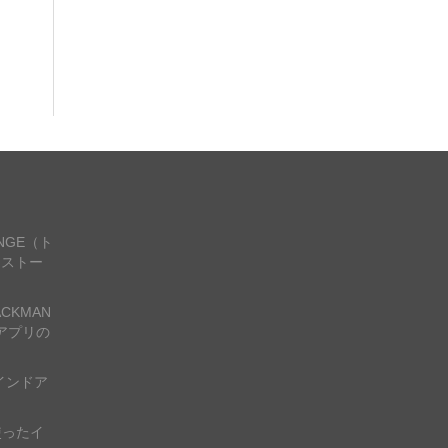
ANGE（ト
ンストー
CKMAN
アプリの
インドア
使ったイ