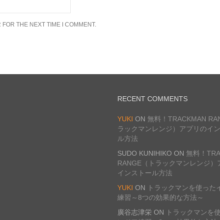
 FOR THE NEXT TIME I COMMENT.
RECENT COMMENTS
YUKI
ON
無料！TRACKMAN R
ラックマンレンジ）アプリのイ
ル方法
SUDO KUNIHIKO
ON
無料！TRA
RANGE（トラックマンレンジ）
インストール方法
YUKI
ON
トラックマンを使った
練習～8つの効果的な方法～
廣谷志津栄
ON
トラックマンを