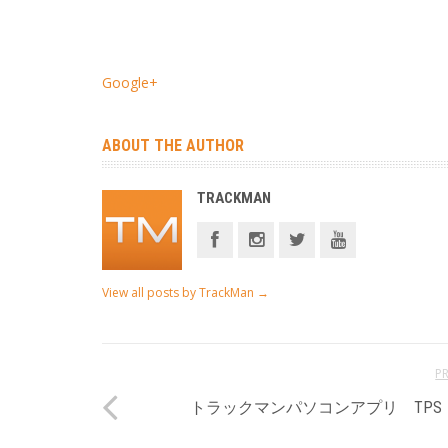
Google+
ABOUT THE AUTHOR
TRACKMAN
View all posts by TrackMan
→
P
トラックマンパソコンアプリ TPS (