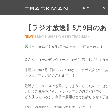
HOME
PRO
【ラジオ放送】5月9日の
NEWS
|
MAY 3, 2017
|
0
| BY
TRACKMAN
皆さん、ゴールデンウィークいかがお過ごしでしょう
来週2017年5月9日のAM7：40からニッポン放送の「
トラックマンが紹介されます！！
最近よくニュースでも耳にするようになったので、ぜ
というご依頼を頂き、トラックマンの魅力だけでなく
どう使っているか、今後の展開などもお話しさせて頂
ぜひ、通勤時間などに聞いてみてください！