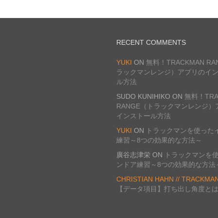
RECENT COMMENTS
YUKI
ON
無料！TRACKMAN R
ラックマンレンジ）アプリのイ
ル方法
SUDO KUNIHIKO
ON
無料！TRA
RANGE（トラックマンレンジ）
インストール方法
YUKI
ON
トラックマンを使った
練習～8つの効果的な方法～
廣谷志津栄
ON
トラックマンを
ンドア練習～8つの効果的な方法
CHRISTIAN HAHN // TRACKMA
【データ項目】打ち出し角度と