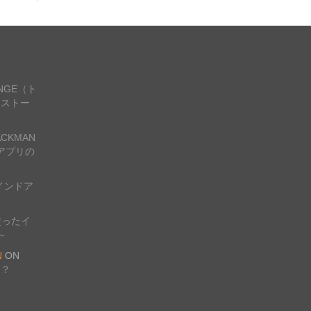
ANGE（ト
ンストー
CKMAN
アプリの
インドア
使ったイ
～
N
ON
は？