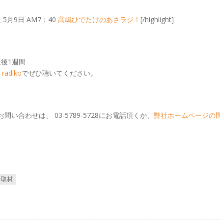
ン放送 5月9日 AM7：40
高嶋ひでたけのあさラジ！
[/highlight]
後1週間
、
radiko
でぜひ聴いてください。
に関するお問い合わせは、 03-5789-5728にお電話頂くか、
弊社ホームページの
ン取材