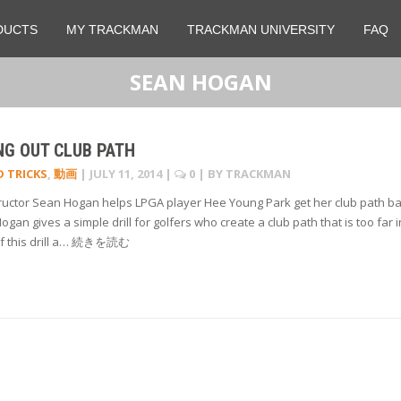
DUCTS
MY TRACKMAN
TRACKMAN UNIVERSITY
FAQ
SEAN HOGAN
NG OUT CLUB PATH
D TRICKS
,
動画
|
JULY 11, 2014
|
0
| BY
TRACKMAN
tructor Sean Hogan helps LPGA player Hee Young Park get her club path b
Hogan gives a simple drill for golfers who create a club path that is too far i
 if this drill a… 続きを読む