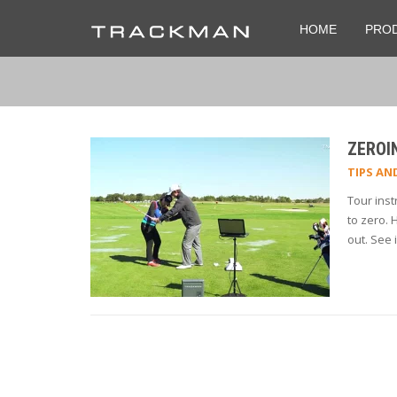
HOME
PRO
ZEROI
TIPS AN
Tour ins
to zero. 
out. See