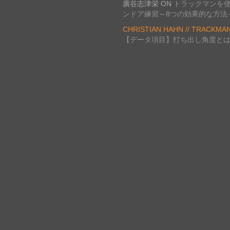
廣谷志津栄
ON
トラックマンを
ンドア練習～8つの効果的な方法
CHRISTIAN HAHN // TRACKMA
【データ項目】打ち出し角度と