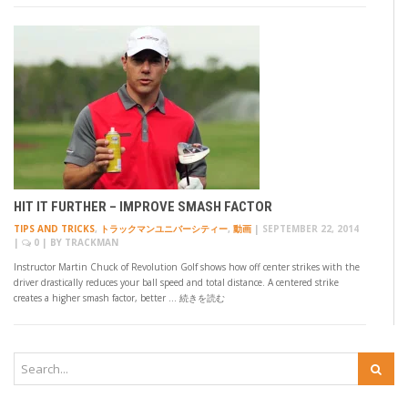
HIT IT FURTHER – IMPROVE SMASH FACTOR
TIPS AND TRICKS
,
トラックマンユニバーシティー
,
動画
|
SEPTEMBER 22, 2014
|
0
| BY
TRACKMAN
Instructor Martin Chuck of Revolution Golf shows how off center strikes with the
driver drastically reduces your ball speed and total distance. A centered strike
creates a higher smash factor, better … 続きを読む