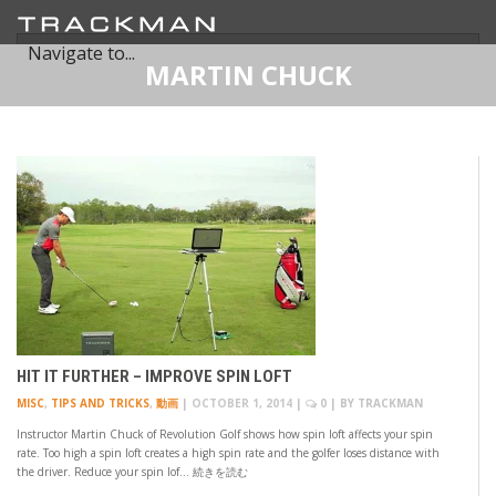
MARTIN CHUCK
HIT IT FURTHER – IMPROVE SPIN LOFT
MISC
,
TIPS AND TRICKS
,
動画
|
OCTOBER 1, 2014
|
0
| BY
TRACKMAN
Instructor Martin Chuck of Revolution Golf shows how spin loft affects your spin
rate. Too high a spin loft creates a high spin rate and the golfer loses distance with
the driver. Reduce your spin lof… 続きを読む