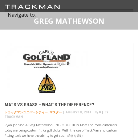
GREG MATHEWSON
MATS VS GRASS – WHAT’S THE DIFFERENCE?
トラックマンユニバーシティー
,
マスター
|
AUGUST 8, 2014
|
0
| BY
TRACKMAN
Ryan Johnson & Greg Mathewson INTRODUCTION More and more customers
today are being custom fit for golf clubs. With the use of TrackMan and custom
fitting tools we have the ability to get cus… 続きを読む