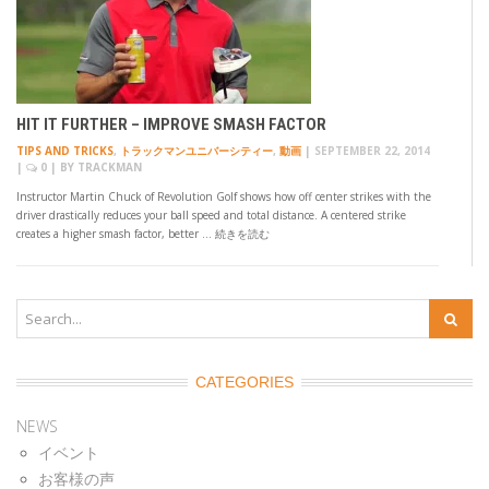
HIT IT FURTHER – IMPROVE SMASH FACTOR
TIPS AND TRICKS
,
トラックマンユニバーシティー
,
動画
|
SEPTEMBER 22, 2014
|
0
| BY
TRACKMAN
Instructor Martin Chuck of Revolution Golf shows how off center strikes with the
driver drastically reduces your ball speed and total distance. A centered strike
creates a higher smash factor, better … 続きを読む
CATEGORIES
NEWS
イベント
お客様の声