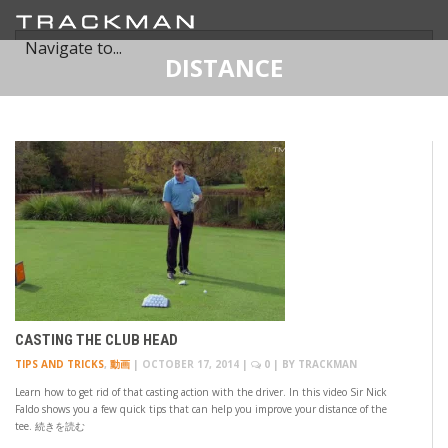
DISTANCE
CASTING THE CLUB HEAD
TIPS AND TRICKS
,
動画
|
OCTOBER 17, 2014
|
0
| BY
TRACKMAN
Learn how to get rid of that casting action with the driver. In this video Sir Nick
Faldo shows you a few quick tips that can help you improve your distance of the
tee. 続きを読む