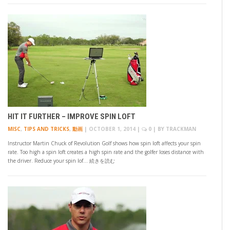
HIT IT FURTHER – IMPROVE SPIN LOFT
MISC
,
TIPS AND TRICKS
,
動画
|
OCTOBER 1, 2014
|
0
| BY
TRACKMAN
Instructor Martin Chuck of Revolution Golf shows how spin loft affects your spin
rate. Too high a spin loft creates a high spin rate and the golfer loses distance with
the driver. Reduce your spin lof… 続きを読む