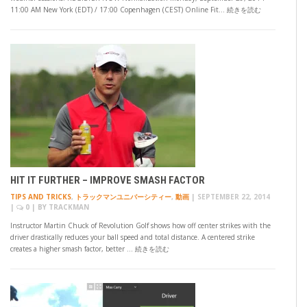
11:00 AM New York (EDT) / 17:00 Copenhagen (CEST) Online Fit… 続きを読む
HIT IT FURTHER – IMPROVE SMASH FACTOR
TIPS AND TRICKS
,
トラックマンユニバーシティー
,
動画
|
SEPTEMBER 22, 2014
|
0
| BY
TRACKMAN
Instructor Martin Chuck of Revolution Golf shows how off center strikes with the
driver drastically reduces your ball speed and total distance. A centered strike
creates a higher smash factor, better … 続きを読む