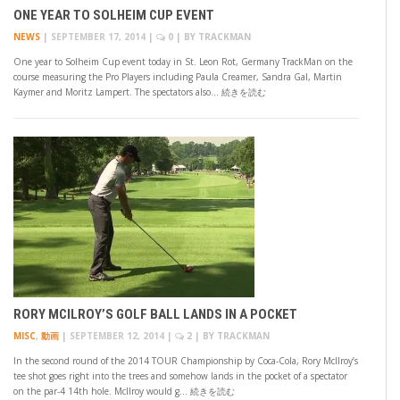
ONE YEAR TO SOLHEIM CUP EVENT
NEWS
|
SEPTEMBER 17, 2014
|
0
| BY
TRACKMAN
One year to Solheim Cup event today in St. Leon Rot, Germany TrackMan on the
course measuring the Pro Players including Paula Creamer, Sandra Gal, Martin
Kaymer and Moritz Lampert. The spectators also… 続きを読む
RORY MCILROY’S GOLF BALL LANDS IN A POCKET
MISC
,
動画
|
SEPTEMBER 12, 2014
|
2
| BY
TRACKMAN
In the second round of the 2014 TOUR Championship by Coca-Cola, Rory McIlroy’s
tee shot goes right into the trees and somehow lands in the pocket of a spectator
on the par-4 14th hole. McIlroy would g… 続きを読む