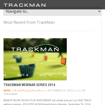
Most Recent From TrackMan
TRACKMAN WEBINAR SERIES 2014
NEWS
,
トラックマンユニバーシティー
|
SEPTEMBER 24, 2014
|
2
| BY
TRACKMAN
BENEFIT MORE FROM YOUR INVESTMENT Get ahead and join our FAST TRACK
webinar sessions: REGISTER NOW Normalization Monday, September 29, 2014