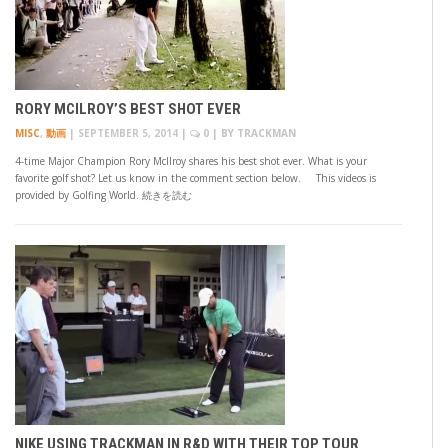
RORY MCILROY’S BEST SHOT EVER
MISC
,
動画
|
SEPTEMBER 5, 2014
|
0
| BY
TRACKMAN
4-time Major Champion Rory McIlroy shares his best shot ever. What is your
favorite golf shot? Let us know in the comment section below. This videos is
provided by Golfing World. 続きを読む
NIKE USING TRACKMAN IN R&D WITH THEIR TOP TOUR