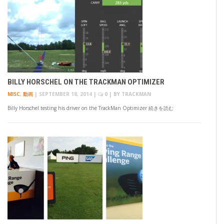
BILLY HORSCHEL ON THE TRACKMAN OPTIMIZER
MISC
,
動画
|
SEPTEMBER 18, 2014
|
0
| BY
TRACKMAN
Billy Horschel testing his driver on the TrackMan Optimizer 続きを読む