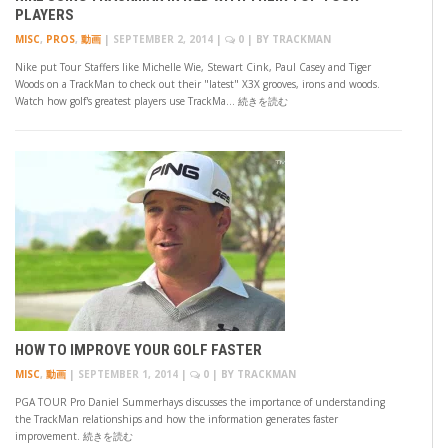
PLAYERS
MISC
,
PROS
,
動画
|
SEPTEMBER 2, 2014
|
0
| BY
TRACKMAN
Nike put Tour Staffers like Michelle Wie, Stewart Cink, Paul Casey and Tiger
Woods on a TrackMan to check out their "latest" X3X grooves, irons and woods.
Watch how golf's greatest players use TrackMa… 続きを読む
HOW TO IMPROVE YOUR GOLF FASTER
MISC
,
動画
|
SEPTEMBER 1, 2014
|
0
| BY
TRACKMAN
PGA TOUR Pro Daniel Summerhays discusses the importance of understanding
the TrackMan relationships and how the information generates faster
improvement. 続きを読む