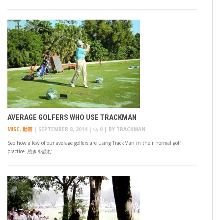
AVERAGE GOLFERS WHO USE TRACKMAN
MISC
,
動画
|
SEPTEMBER 8, 2014
|
0
| BY
TRACKMAN
See how a few of our average golfers are using TrackMan in their normal golf
practice. 続きを読む