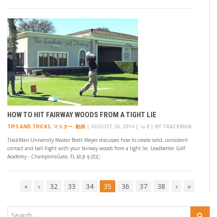
HOW TO HIT FAIRWAY WOODS FROM A TIGHT LIE
TIPS AND TRICKS
,
マスター
,
動画
|
AUGUST 26, 2014
|
0
| BY
TRACKMAN
TrackMan University Master Brett Meyer discusses how to create solid, consistent
contact and ball flight with your fairway woods from a tight lie. Leadbetter Golf
Academy - ChampionsGate, FL 続きを読む
«
‹
32
33
34
35
36
37
38
›
»