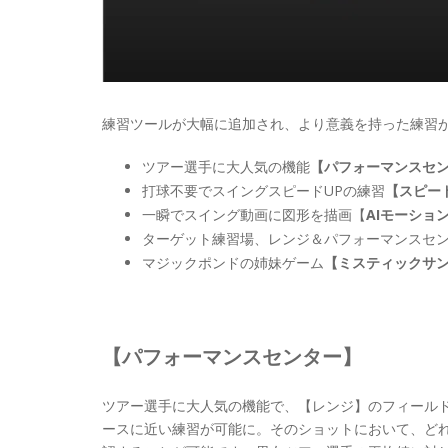
練習ツールが大幅に追加され、より意義を持った練習
ツアー選手に大人気の機能
【パフォーマンスセ
打球不要でスイングスピードUPの練習
【スピー
一瞬でスイング動画に図形を描画【
AIモーショ
ターゲット練習場、レンジ＆パフォーマンスセ
マジックポンドの姉妹ゲーム
【ミスティックサ
【パフォーマンスセンター】
ツアー選手に大人気の機能で、【レンジ】のフィール
ースに近い練習が可能に。そのショットにおいて、ど