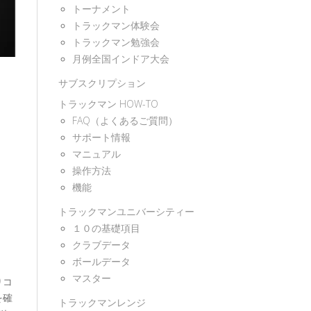
トーナメント
トラックマン体験会
トラックマン勉強会
月例全国インドア大会
サブスクリプション
トラックマン HOW-TO
FAQ（よくあるご質問）
サポート情報
マニュアル
操作方法
機能
トラックマンユニバーシティー
１０の基礎項目
クラブデータ
ボールデータ
マスター
りコ
を確
トラックマンレンジ