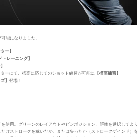
が可能になりました。
ンター】
ドトレーニング】
ン
】
ンターにて、標高に応じてのショット練習が可能に
【標高練習】
ンズ】
登場！
ドを使用。グリーンのレイアウトやピンポジション、距離を選択してよ
れだけストロークを稼いだか、または失ったか（ストロークゲインド）