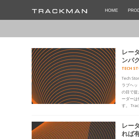
HOME
PRO
レー
ンパ
TECH S
Tech 
ラブヘッ
の目で捉
ーダーは
す。 Tr
レー
れば