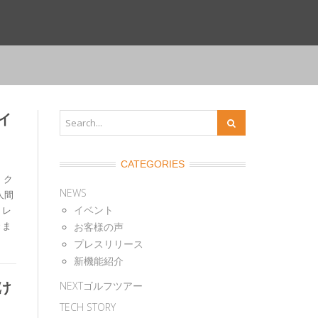
イ
CATEGORIES
、ク
NEWS
人間
イベント
、レ
きま
お客様の声
プレスリリース
新機能紹介
け
NEXTゴルフツアー
TECH STORY