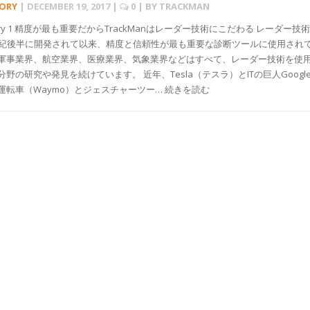
TORY
|
DECEMBER 19, 2017
|
0
| BY
TRACKMAN
Story 1 精度が最も重要だからTrackManはレーダー技術にこだわる レーダー技術
世紀後半に開発されて以来、精度と信頼性が最も重要な診断ツールに使用され
軍事業界、航空業界、医療業界、気象業界などはすべて、レーダー技術を使
野の研究や発見を続けています。 近年、Tesla（テスラ）とITの巨人Googl
運転車（Waymo）とジェスチャーツー… 続きを読む