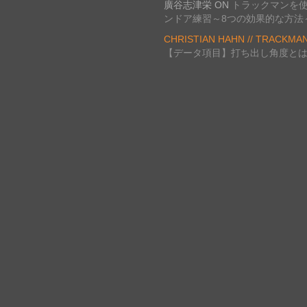
廣谷志津栄
ON
トラックマンを
ンドア練習～8つの効果的な方法
CHRISTIAN HAHN // TRACKMA
【データ項目】打ち出し角度と