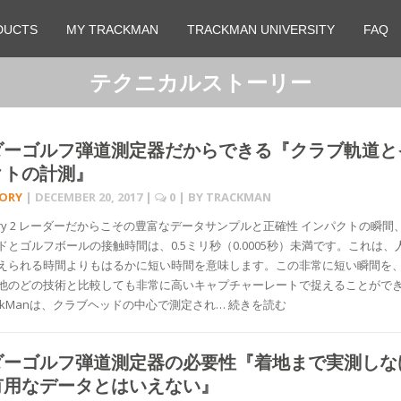
DUCTS
MY TRACKMAN
TRACKMAN UNIVERSITY
FAQ
テクニカルストーリー
ダーゴルフ弾道測定器だからできる『クラブ軌道と
クトの計測』
TORY
|
DECEMBER 20, 2017
|
0
| BY
TRACKMAN
Story 2 レーダーだからこその豊富なデータサンプルと正確性 インパクトの瞬間
ドとゴルフボールの接触時間は、0.5ミリ秒（0.0005秒）未満です。これは、
えられる時間よりもはるかに短い時間を意味します。この非常に短い瞬間を
他のどの技術と比較しても非常に高いキャプチャーレートで捉えることがで
ackManは、クラブヘッドの中心で測定され… 続きを読む
ダーゴルフ弾道測定器の必要性『着地まで実測しな
有用なデータとはいえない』