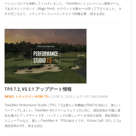
ーションゴルフを体験してくださいました。 TrackManシミュレーション最新ゲーム
であるマジックポンド（Magic Pond）やラウンドを数ホール回って下さりました。 さ
すが日ごろより、トラックマンコンバインテストで距離を磨… 続きを読む
TPS 7.2, VG 2.1 アップデート情報
NEWS
,
トラックマン HOW-TO
|
JUNE 8, 2020
|
0
| BY
TRACKMAN
TrackMan Performance Studio（TPS）7.2は新たにAI機能のTRACYが加わり、更にパ
ワーアップしました。TrackMan 4のファームウェア 2.0と共に、測定技術が大幅に進
化を遂げたアップデートです。パッティングの新しいデータ項目の追加、測定画面の
リニューアルなど、新しいTrackMan 4、TPSの始まりです。Virtual Golf（VG）2.1は
測定技術のOE… 続きを読む