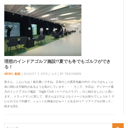
理想のインドアゴルフ施設!?夏でも冬でもゴルフができ
る！
NEWS
,
動画
|
AUGUST 7, 2018
|
0
| BY
TRACKMAN
皆さん、こんにちは！毎日暑いですね。日本のこの異常気象の中の ゴルフはちょっと
命に関わる可能性があるような気がしています・・・ そこで、今日は、デンマーク最
大のインドアゴルフ施設 「Eagle Club（イーグルクラブ）」のご紹介をしたいと思い
ます。 トラックマンに対して、皆さんはどのようなイメージをお持ちでしょうか？ テ
レビのゴルフ中継で、ショットの弾道がぴゅー！と出るやつ？ ツアープロが持って…
続きを読む