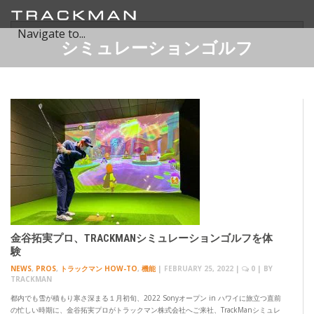
シミュレーションゴルフ
金谷拓実プロ、TRACKMANシミュレーションゴルフを体
験
NEWS
,
PROS
,
トラックマン HOW-TO
,
機能
|
FEBRUARY 25, 2022
|
0
| BY
TRACKMAN
都内でも雪が積もり寒さ深まる１月初旬、2022 Sonyオープン in ハワイに旅立つ直前
の忙しい時期に、金谷拓実プロがトラックマン株式会社へご来社、TrackManシミュレ