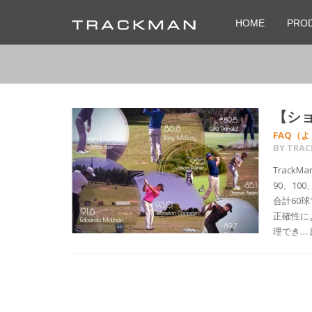
HOME
PRO
【シ
FAQ（
BY
TRA
Track
90、10
合計60
正確性によ
理でき…