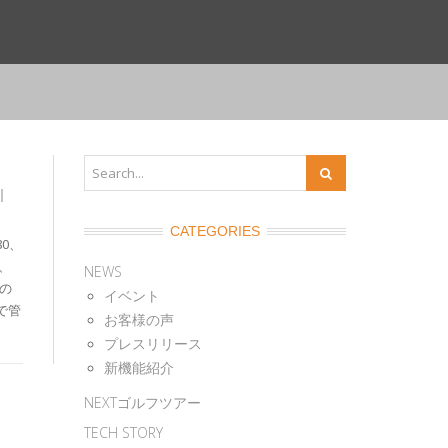
|
CATEGORIES
80、
ト、
NEWS
向の
イベント
で管
お客様の声
プレスリリース
新機能紹介
NEXTゴルフツアー
TECH STORY