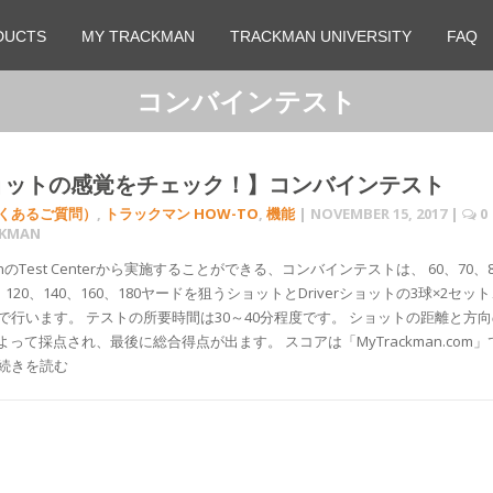
DUCTS
MY TRACKMAN
TRACKMAN UNIVERSITY
FAQ
コンバインテスト
ョットの感覚をチェック！】コンバインテスト
よくあるご質問）
,
トラックマン HOW-TO
,
機能
|
NOVEMBER 15, 2017
|
0
CKMAN
ManのTest Centerから実施することができる、コンバインテストは、 60、70、
0、120、140、160、180ヤードを狙うショットとDriverショットの3球×2セッ
球で行います。 テストの所要時間は30～40分程度です。 ショットの距離と方
って採点され、最後に総合得点が出ます。 スコアは「MyTrackman.com」
 続きを読む