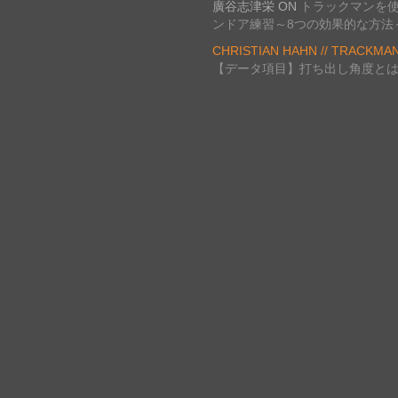
廣谷志津栄
ON
トラックマンを
ンドア練習～8つの効果的な方法
CHRISTIAN HAHN // TRACKMA
【データ項目】打ち出し角度と