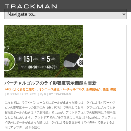
バーチャルゴルフのライ影響度表示機能を更新
FAQ（よくあるご質問）
,
オンコース練習
,
バーチャルゴルフ
,
新機能紹介
,
機能
,
機能
|
DECEMBER 22, 2023
|
0
| BY
TRACKMAN
これまでは、ラフやバンカーなどにボールが止まった際には、ライによるパワーやス
ピンの影響度を一つの数字のみ（例：90%）で表示しており、ラフなどに入ってもあ
る程度ボールの動きは『予測可能』でしたが、アウトドアゴルフの醍醐味は予測不能
なところにあります。 アウトドアでのゴルフ体験により近づけるために、フェアウェ
イ以外にボールが止まった際には、ライによる影響度を幅（75~88%）で表示するよ
うにアップデ… 続きを読む