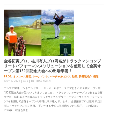
金谷拓実プロ、桂川有人プロ両名がトラックマンコンプ
リートパフォーマンスソリューションを使用して全英オ
ープン第150回記念大会への出場準備！
PROS
,
オンコース練習
,
トーナメント
,
バーチャルゴルフ
,
動画
,
新機能紹介
,
機能
|
JULY 8, 2022
|
0
| BY
TRACKMAN
ゴルフの聖地 セントアンドリュース・オールドコースにて行われる全英オープン第
150回記念大会が近づいてきまいりました。 トラックマンオーナープロである金谷拓
実プロ、桂川有人プロ両名がトラックマンコンプリートパフォーマンスソリューショ
ン*を利用して全英オープンの準備に取り組んでいます。 金谷拓実プロは屋外での計
測にトラックマン４を使用。 手ごたえも十分に準備満タンのご様子。 この投稿を
Instagr… 続きを読む