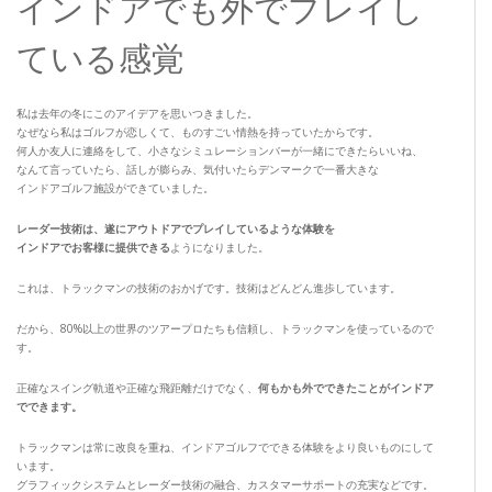
インドアでも外でプレイし
ている感覚
私は去年の冬にこのアイデアを思いつきました。
なぜなら私はゴルフが恋しくて、ものすごい情熱を持っていたからです。
何人か友人に連絡をして、小さなシミュレーションバーが一緒にできたらいいね、
なんて言っていたら、話しが膨らみ、気付いたらデンマークで一番大きな
インドアゴルフ施設ができていました。
レーダー技術は、遂にアウトドアでプレイしているような体験を
インドアでお客様に提供できる
ようになりました。
これは、トラックマンの技術のおかげです。技術はどんどん進歩しています。
だから、80%以上の世界のツアープロたちも信頼し、トラックマンを使っているので
す。
正確なスイング軌道や正確な飛距離だけでなく、
何もかも外でできたことがインドア
でできます。
トラックマンは常に改良を重ね、インドアゴルフでできる体験をより良いものにして
います。
グラフィックシステムとレーダー技術の融合、カスタマーサポートの充実などです。