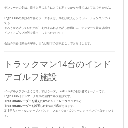
デンマークの冬は、日本と同じようにとても寒くなかなか外でゴルフはできません。
Eagle Clubの創設者であるラーズさんは、最初は友人とシミュレーションゴルフバー
でも
やろうかと話していたのが、あれよあれよと話しは膨らみ、デンマーク最大規模の
インドアゴルフ施設を作ってしまったのです！
会話の内容は動画の字幕、または以下の文字起こしでお届けします。
トラックマン14台のインド
アゴルフ施設
イーグルクラブへようこそ。私はラーズ、Eagle Clubの創設者でオーナーです。
Eagle Clubはデンマーク最大の屋内ゴルフ施設です。
Trackmanレーダーを備えた8つのシミュレータボックスと
Trackmanレーダーを設置した6つの打席
があります。
216平方メートルのチップとパット、フェアウェイ&グリーンチッピングも備えていま
す。