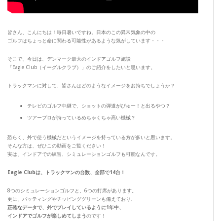
皆さん、こんにちは！毎日暑いですね。日本のこの異常気象の中の
ゴルフはちょっと命に関わる可能性があるような気がしています・・・
そこで、今日は、デンマーク最大のインドアゴルフ施設
「Eagle Club（イーグルクラブ）」のご紹介をしたいと思います。
トラックマンに対して、皆さんはどのようなイメージをお持ちでしょうか？
テレビのゴルフ中継で、ショットの弾道がぴゅー！と出るやつ？
ツアープロが持っているめちゃくちゃ高い機械？
恐らく、外で使う機械だというイメージを持っている方が多いと思います。
そんな方は、ぜひこの動画をご覧ください！
実は、インドアでの練習、シミュレーションゴルフも可能なんです。
Eagle Clubは、トラックマンの台数、全部で14台！
8つのシミュレーションゴルフと、6つの打席があります。
更に、パッティングやチッピンググリーンも備えており、
正確なデータで、外でプレイしているように1年中、
インドアでゴルフが楽しめてしまう
のです！