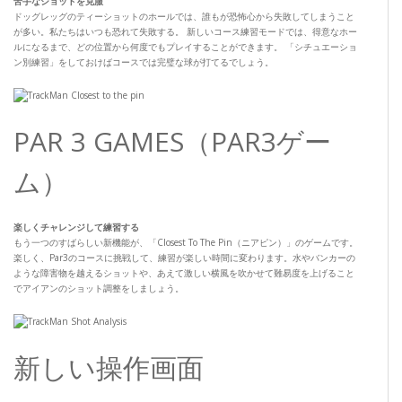
苦手なショットを克服
ドッグレッグのティーショットのホールでは、誰もが恐怖心から失敗してしまうこと
が多い。私たちはいつも恐れて失敗する。 新しいコース練習モードでは、得意なホー
ルになるまで、どの位置から何度でもプレイすることができます。 「シチュエーショ
ン別練習」をしておけばコースでは完璧な球が打てるでしょう。
PAR 3 GAMES（PAR3ゲー
ム）
楽しくチャレンジして練習する
もう一つのすばらしい新機能が、「Closest To The Pin（ニアピン）」のゲームです。
楽しく、Par3のコースに挑戦して、練習が楽しい時間に変わります。水やバンカーの
ような障害物を越えるショットや、あえて激しい横風を吹かせて難易度を上げること
でアイアンのショット調整をしましょう。
新しい操作画面