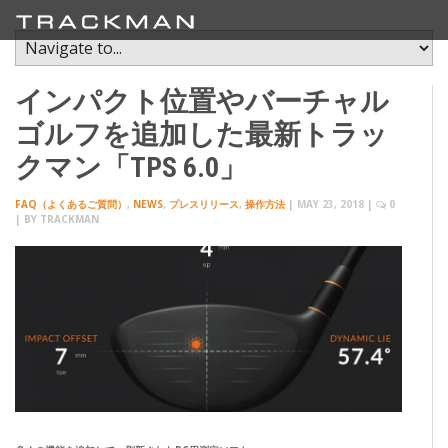
インパクト位置やバーチャル
ゴルフを追加した最新トラッ
クマン「TPS 6.0」
FAQ（よくあるご質問）
,
NEWS
,
プレスリリース
,
操作方法
|
MAY 23, 2018
|
0
| BY
TRACKMAN