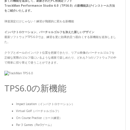
多くの機能を追加して、刷新されたPC用測定ソフト
TrackMan Performance Studio 6.0（TPS6.0）の新機能及びインストール方法
をご紹介いたします。
弾道測定だけじゃない！練習が飛躍的に変わる新機能
インパクトロケーション、バーチャルゴルフを加えた新しいデザイン
最新ソフトウェアTPS 6.0では、練習を更に効果的且つ面白くする新機能を追加しまし
た。
クラブとボールのインパクト位置を把握できたり、リアル映像のバーチャルゴルフを
正確な実際のゴルフ場にいるような感覚で楽しめたり、どれも1つのソフトウェアの中
で簡単に切り替えて使うことができます。
TPS6.0の新機能
Impact Location（インパクトロケーション）
Virtual Golf（バーチャルゴルフ）
On Course Practice（コース練習）
Par 3 Games（Par3ゲーム）