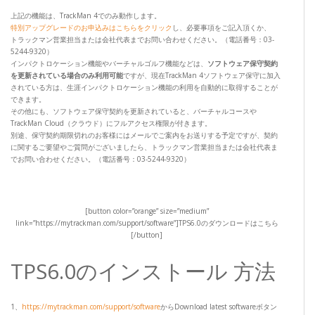
上記の機能は、TrackMan 4でのみ動作します。
特別アップグレードのお申込みはこちらをクリック
し、必要事項をご記入頂くか、
トラックマン営業担当または会社代表までお問い合わせください。（電話番号：03-
5244-9320）
インパクトロケーション機能やバーチャルゴルフ機能などは、
ソフトウェア保守契約
を更新されている場合のみ利用可能
ですが、現在TrackMan 4ソフトウェア保守に加入
されている方は、生涯インパクトロケーション機能の利用を自動的に取得することが
できます。
その他にも、ソフトウェア保守契約を更新されていると、バーチャルコースや
TrackMan Cloud（クラウド）にフルアクセス権限が付きます。
別途、保守契約期限切れのお客様にはメールでご案内をお送りする予定ですが、契約
に関するご要望やご質問がございましたら、トラックマン営業担当または会社代表ま
でお問い合わせください。（電話番号：03-5244-9320）
[button color=”orange” size=”medium”
link=”https://mytrackman.com/support/software”]TPS6.0のダウンロードはこちら
[/button]
TPS6.0のインストール 方法
1、
https://mytrackman.com/support/software
からDownload latest softwareボタン