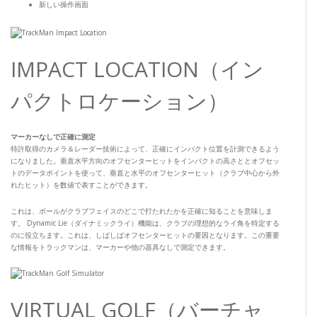
新しい操作画面
IMPACT LOCATION（イン
パクトロケーション）
マーカーなしで正確に測定
特許取得のカメラ＆レーダー技術によって、正確にインパクト位置を計測できるよう
になりました。垂直水平方向のオフセンターヒットをインパクトの高さととオフセッ
トのデータポイントを使って、垂直と水平のオフセンターヒット（クラブ中心から外
れたヒット）を数値で表すことができます。
これは、ボールがクラブフェイスのどこで打たれたかを正確に知ることを意味しま
す。 Dynamic Lie（ダイナミックライ）機能は、クラブの理想的なライ角を特定する
のに役立ちます。これは、しばしばオフセンターヒットの要因となります。この重要
な情報をトラックマンは、マーカーや他の器具なしで測定できます。
VIRTUAL GOLF（バーチャ